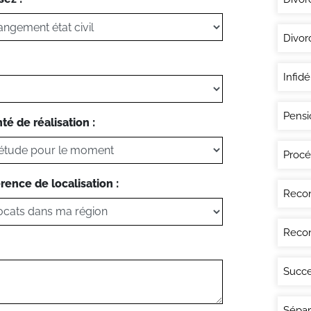
Divor
Infidé
Pensi
té de réalisation :
Procé
rence de localisation :
Recon
Recon
Succe
Sépar