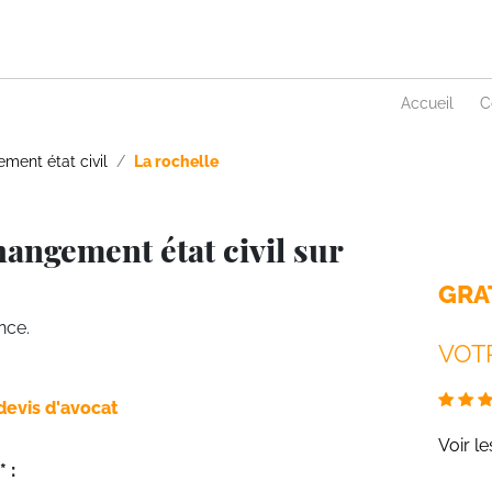
Accueil
C
ment état civil
La rochelle
angement état civil sur
GRA
nce.
VOTR
devis d'avocat
Voir l
 :