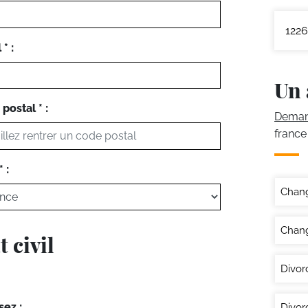
1226
* :
Un 
postal * :
Demand
france
 :
Chan
Chang
 civil
Divor
sez :
Divor