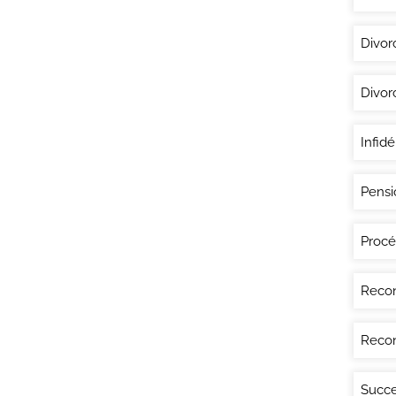
Divor
Divor
Infidé
Pensi
Procé
Recon
Recon
Succe