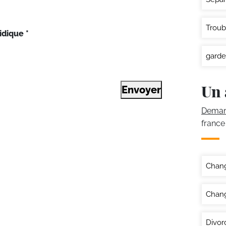
Troub
idique
*
garde
Un 
Envoyer
Demand
france
Chan
Chang
Divor