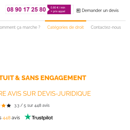
Demander un devis
omment ça marche ?
Catégories de droit
Contactez-nous
TUIT & SANS ENGAGEMENT
E AVIS SUR DEVIS-JURIDIQUE
3.3
/
5
sur
448
avis
es
448
avis