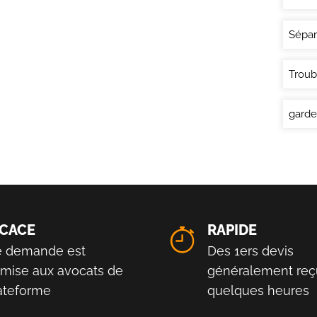
Sépar
Troub
garde
ICACE
RAPIDE
e demande est
Des 1ers devis
smise aux avocats de
généralement reç
lateforme
quelques heures