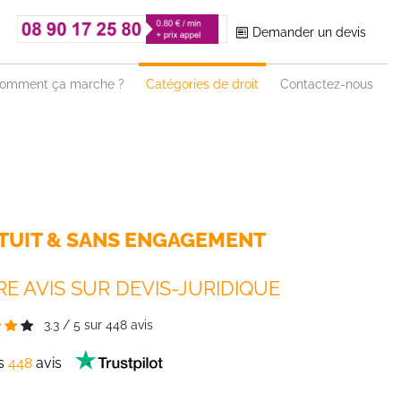
Demander un devis
omment ça marche ?
Catégories de droit
Contactez-nous
TUIT & SANS ENGAGEMENT
E AVIS SUR DEVIS-JURIDIQUE
3.3
/
5
sur
448
avis
es
448
avis