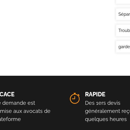
Sépar
Troub
garde
ICACE
RAPIDE
e demande est
Des 1ers devis
smise aux avocats de
généralement reç
lateforme
quelques heures