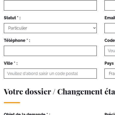
Statut * :
Email 
Téléphone * :
Code 
Ville * :
Pays *
Votre dossier / Changement état
Objet de la demande * :
Préci