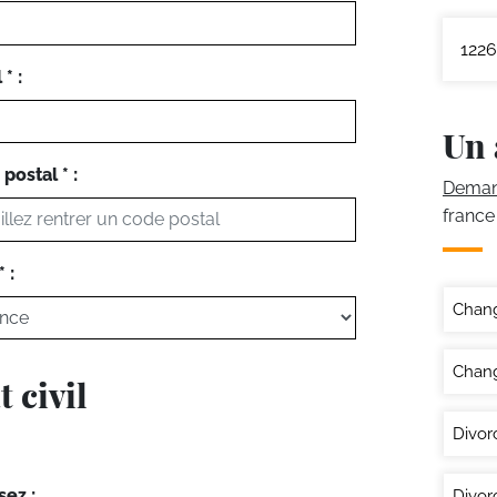
1226
* :
Un 
postal * :
Demand
france
 :
Chan
Chang
 civil
Divor
sez :
Divor