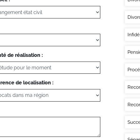
Divor
Infidé
Pensi
té de réalisation :
Procé
rence de localisation :
Recon
Recon
Succe
Sépar