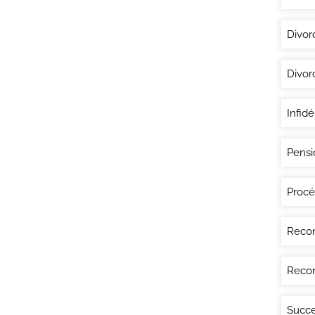
Divor
Divor
Infidé
Pensi
Procé
Recon
Recon
Succe