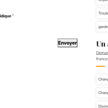
Troub
idique
*
garde
Un 
Envoyer
Demand
france
Chan
Chang
Divor