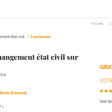
Accueil
C
ment état civil
Courbevoie
angement état civil sur
GRA
nce.
VOTR
devis d'avocat
Voir l
 :