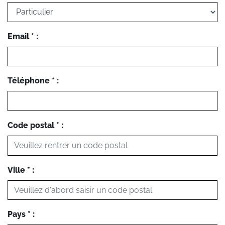
Email * :
Téléphone * :
Code postal * :
Ville * :
Pays * :