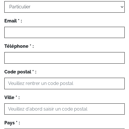
Email * :
Téléphone * :
Code postal * :
Ville * :
Pays * :