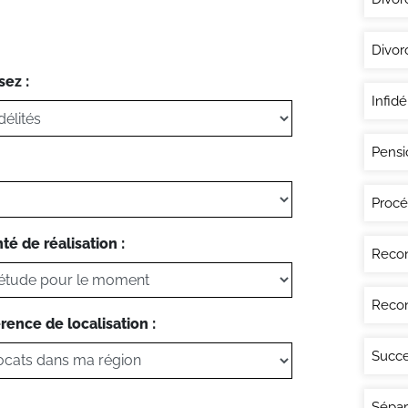
Divor
sez :
Infidé
Pensi
Procé
té de réalisation :
Recon
Recon
rence de localisation :
Succe
Sépar