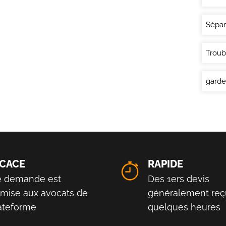
Sépar
Troub
garde
ICACE
RAPIDE
e demande est
Des 1ers devis
smise aux avocats de
généralement reç
lateforme
quelques heures