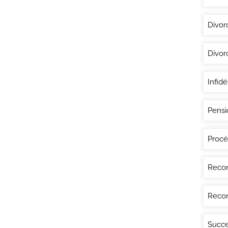
Divor
Divor
Infidé
Pensi
Procé
Recon
Recon
Succe