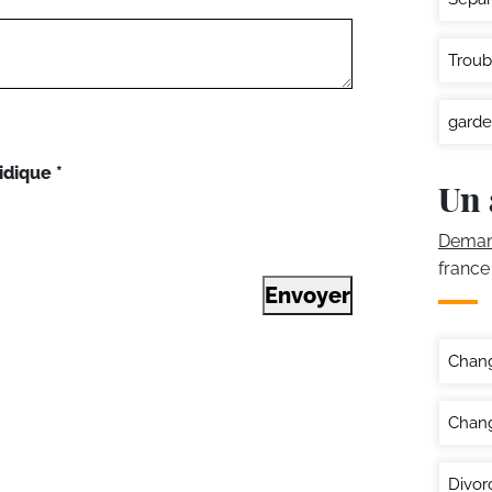
Troub
garde
idique
*
Un 
Demand
france
Envoyer
Chan
Chang
Divor