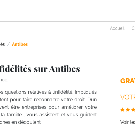
Accueil
C
tés
Antibes
idélités sur Antibes
GRA
nce.
s questions relatives à l’infidélité. Impliqués
VOTR
stent pour faire reconnaître votre droit. D’un
ivent être entreprises pour améliorer votre
e la famille , vous assistent et vous guident
arches en découlant.
Voir l