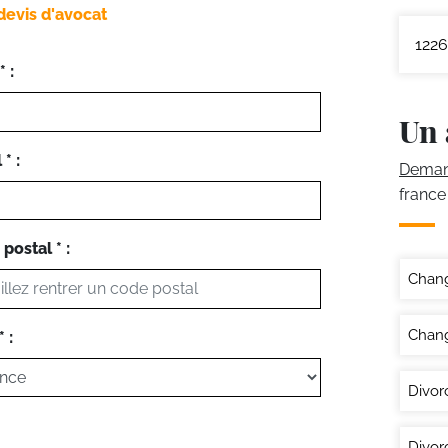
devis d'avocat
1226
 :
Un 
* :
Demand
france
postal * :
Chan
Chang
 :
Divor
Divor