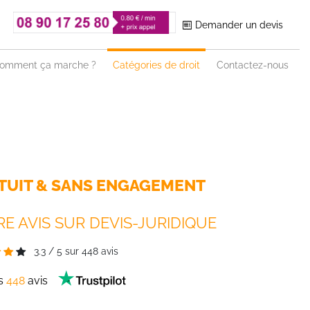
Demander un devis
omment ça marche ?
Catégories de droit
Contactez-nous
TUIT & SANS ENGAGEMENT
E AVIS SUR DEVIS-JURIDIQUE
3.3
/
5
sur
448
avis
es
448
avis