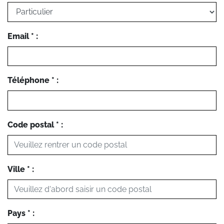
Email * :
Téléphone * :
Code postal * :
Ville * :
Pays * :