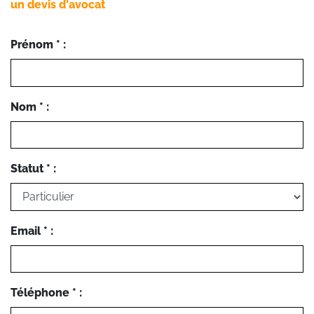
un devis d'avocat
Prénom * :
Nom * :
Statut * :
Email * :
Téléphone * :