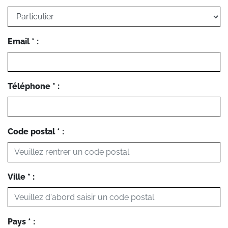
Email * :
Téléphone * :
Code postal * :
Ville * :
Pays * :