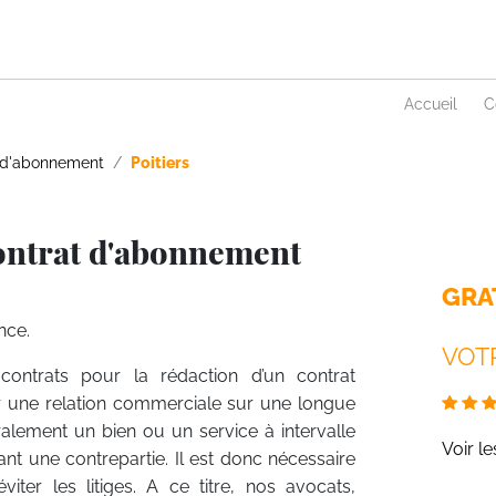
Accueil
C
 d'abonnement
Poitiers
ontrat d'abonnement
GRA
nce.
VOTR
contrats pour la rédaction d’un contrat
 une relation commerciale sur une longue
ralement un bien ou un service à intervalle
Voir l
ant une contrepartie. Il est donc nécessaire
ter les litiges. A ce titre, nos avocats,