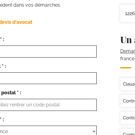
 guident dans vos démarches.
1226
devis d'avocat
Un 
 :
Demand
france
* :
Claus
postal * :
Contr
Contr
 :
Contr