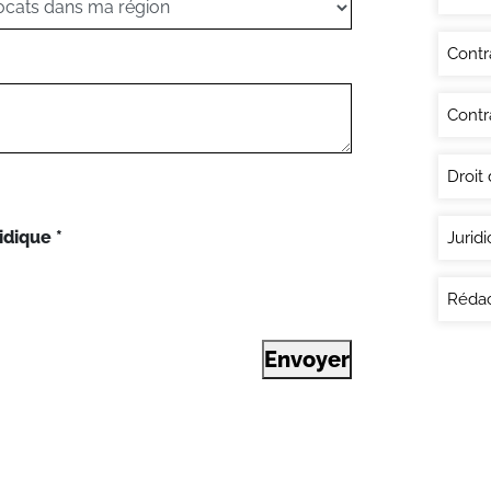
Contr
Contr
Droit
idique
*
Juridi
Rédac
Envoyer