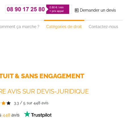
Demander un devis
omment ça marche ?
Catégories de droit
Contactez-nous
TUIT & SANS ENGAGEMENT
E AVIS SUR DEVIS-JURIDIQUE
3.3
/
5
sur
448
avis
es
448
avis