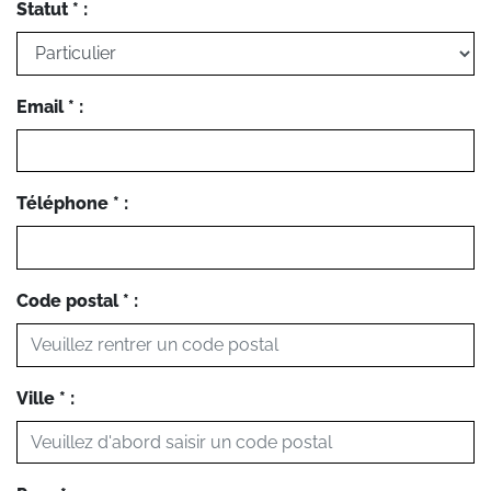
Statut * :
Email * :
Téléphone * :
Code postal * :
Ville * :