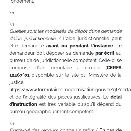
fondement.
\n
\n
Quelles sont les modalités de dépôt d’une demande
d’aide juridictionnelle ?
L'aide juridictionnelle peut
être demandée
avant ou pendant l'instance
. Le
demandeur doit déposer sa demande
par écrit
au
bureau d’aide juridictionnelle compétent. Celle-ci se
compose d’un formulaire à remplir (
CERFA
12467*01
disponible sur le site du Ministère de la
justice :
https://www.formulaires.modernisation.gouv.fr/gf/cerf
et de l’intégralité des pièces justificatives. Le
délai
d’instruction
est très variable puisqu’il dépend du
bureau géographiquement compétent.
\n
Existe-t-il des recours contre un refus ?
En cas de