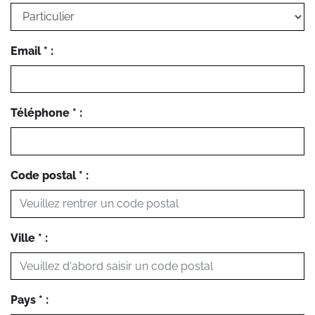
Email * :
Téléphone * :
Code postal * :
Ville * :
Pays * :