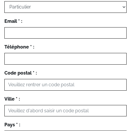
Email * :
Téléphone * :
Code postal * :
Ville * :
Pays * :