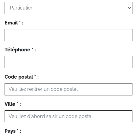
Email * :
Téléphone * :
Code postal * :
Ville * :
Pays * :