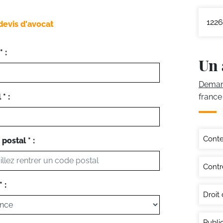
1226
devis d'avocat
 :
Un 
Demand
* :
france
Conte
postal * :
Contr
 :
Droit
Publi