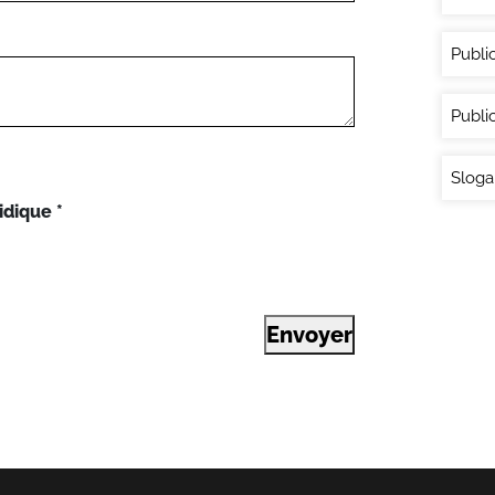
Publi
Publi
Sloga
idique
*
Envoyer