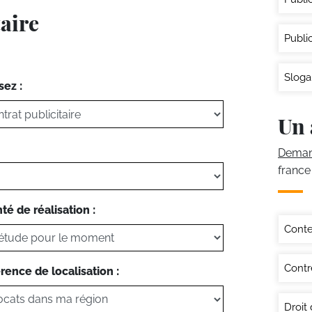
taire
Publi
Sloga
sez :
Un 
Demand
france
té de réalisation :
Conte
Contr
rence de localisation :
Droit