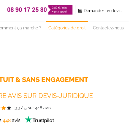
Demander un devis
omment ça marche ?
Catégories de droit
Contactez-nous
TUIT & SANS ENGAGEMENT
E AVIS SUR DEVIS-JURIDIQUE
3.3
/
5
sur
448
avis
es
448
avis