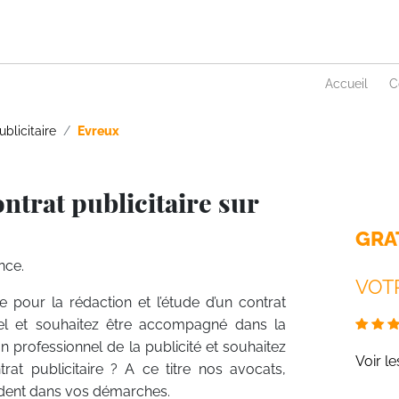
Accueil
C
blicitaire
Evreux
ntrat publicitaire sur
GRA
nce.
VOTR
re pour la rédaction et l’étude d’un contrat
nnel et souhaitez être accompagné dans la
un professionnel de la publicité et souhaitez
Voir l
at publicitaire ? A ce titre nos avocats,
guident dans vos démarches.