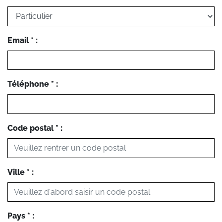
Email * :
Téléphone * :
Code postal * :
Ville * :
Pays * :