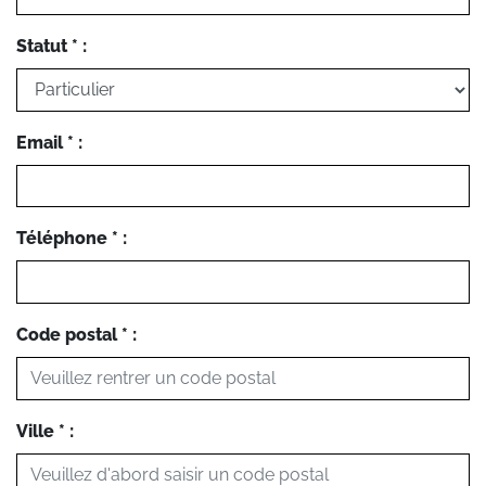
Statut * :
Email * :
Téléphone * :
Code postal * :
Ville * :