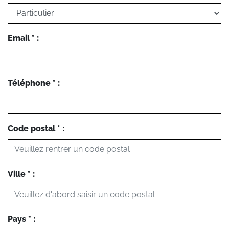
Email * :
Téléphone * :
Code postal * :
Ville * :
Pays * :