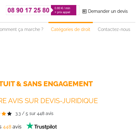
Demander un devis
omment ça marche ?
Catégories de droit
Contactez-nous
TUIT & SANS ENGAGEMENT
E AVIS SUR DEVIS-JURIDIQUE
3.3
/
5
sur
448
avis
es
448
avis