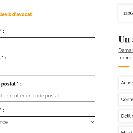
1226
devis d'avocat
 :
Un 
Demand
* :
france
Actio
postal * :
Conte
 :
Délit d
March