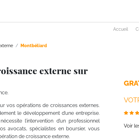
Accueil
C
externe
Montbéliard
roissance externe sur
GRA
nce.
VOTR
our vos opérations de croissances externes.
idement le développement d’une entreprise.
écessite l’intervention d’un professionnel
Voir l
nos avocats, spécialistes en boursier, vous
ération de croissance externe.