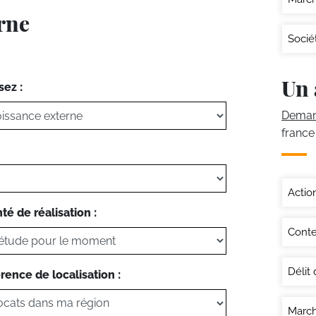
erne
Socié
Un 
sez :
Demand
france
Actio
té de réalisation :
Conte
Délit d
rence de localisation :
March