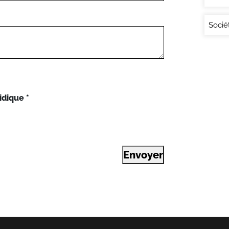
Socié
idique
*
Envoyer