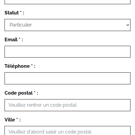
Statut * :
Email * :
Téléphone * :
Code postal * :
Ville * :