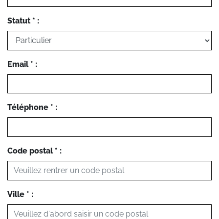
Statut * :
Email * :
Téléphone * :
Code postal * :
Ville * :