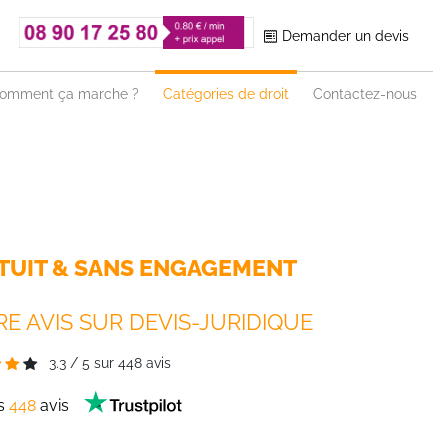
Demander un devis
omment ça marche ?
Catégories de droit
Contactez-nous
TUIT & SANS ENGAGEMENT
E AVIS SUR DEVIS-JURIDIQUE
3.3
/
5
sur
448
avis
es
448
avis