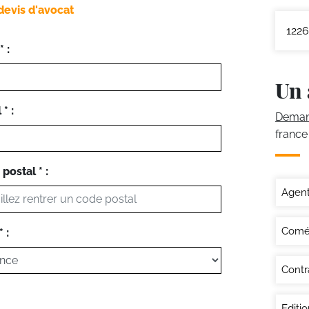
devis d'avocat
1226
 :
Un 
* :
Demand
france
postal * :
Agent
Comé
 :
Contr
Editi