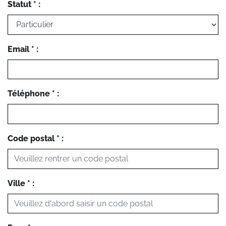
Statut * :
Email * :
Téléphone * :
Code postal * :
Ville * :