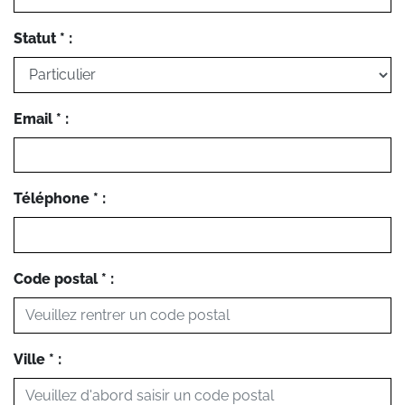
Statut * :
Email * :
Téléphone * :
Code postal * :
Ville * :