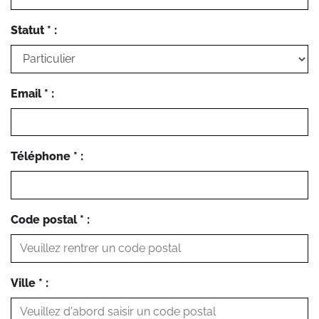
Statut * :
Email * :
Téléphone * :
Code postal * :
Ville * :