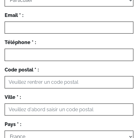
Email * :
Téléphone * :
Code postal * :
Ville * :
Pays * :