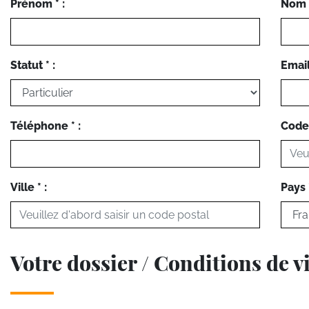
Prénom * :
Nom *
Statut * :
Email 
Téléphone * :
Code 
Ville * :
Pays *
Votre dossier / Conditions de v