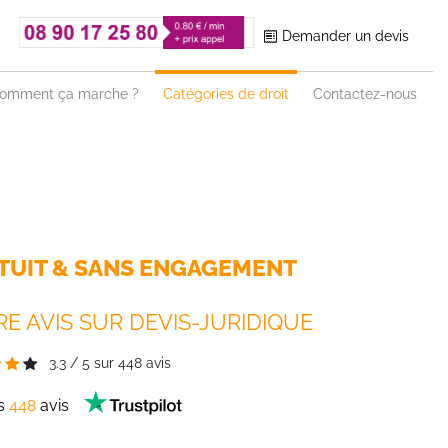
Demander un devis
omment ça marche ?
Catégories de droit
Contactez-nous
TUIT & SANS ENGAGEMENT
E AVIS SUR DEVIS-JURIDIQUE
3.3
/
5
sur
448
avis
es
448
avis