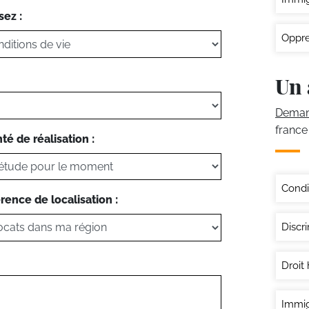
sez :
Oppre
Un 
Demand
france
té de réalisation :
Condi
rence de localisation :
Discri
Droit
Immig