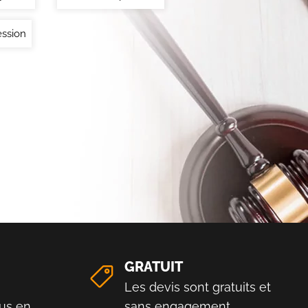
ssion
GRATUIT
Les devis sont gratuits et
us en
sans engagement