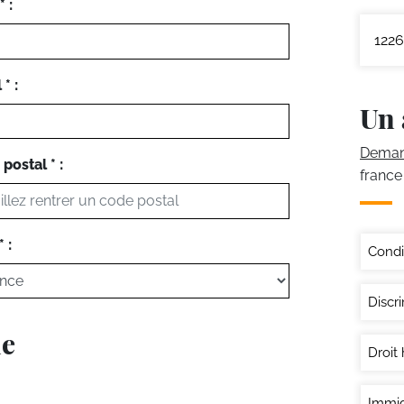
 :
1226
* :
Un 
Demand
postal * :
france
 :
Condi
Discri
ie
Droit
Immig