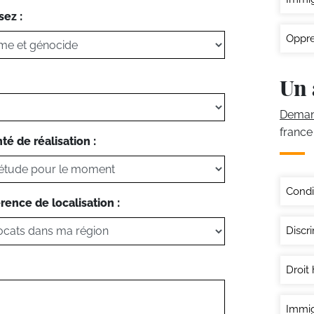
sez :
Oppre
Un 
Demand
france
té de réalisation :
Condi
rence de localisation :
Discri
Droit
Immig