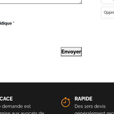
Oppre
idique
*
Envoyer
ICACE
RAPIDE
e demande est
Des 1ers devis
smise aux avocats de
généralement reç