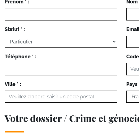
Prénom * :
Nom *
Statut * :
Email 
Téléphone * :
Code 
Ville * :
Pays *
Votre dossier / Crime et génoci