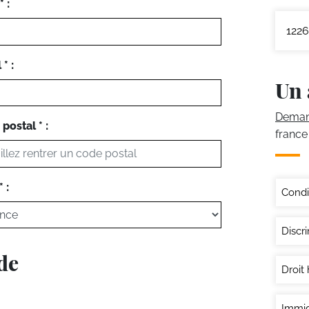
 :
1226
* :
Un 
Demand
postal * :
france
 :
Condi
Discri
de
Droit
Immig