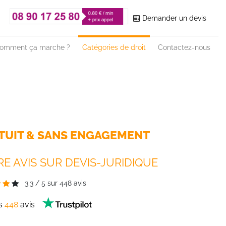
Demander un devis
omment ça marche ?
Catégories de droit
Contactez-nous
TUIT & SANS ENGAGEMENT
E AVIS SUR DEVIS-JURIDIQUE
3.3
/
5
sur
448
avis
es
448
avis