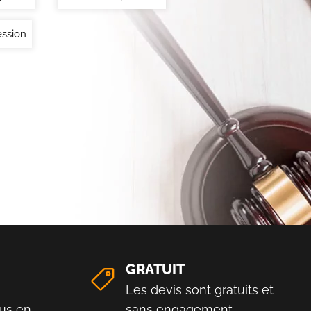
ssion
GRATUIT
Les devis sont gratuits et
us en
sans engagement