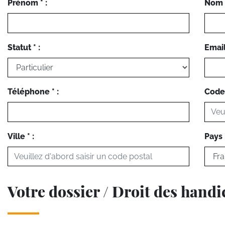
Prénom * :
Nom *
Statut * :
Email 
Téléphone * :
Code 
Ville * :
Pays *
Votre dossier / Droit des hand