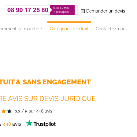
Demander un devis
omment ça marche ?
Catégories de droit
Contactez-nous
TUIT & SANS ENGAGEMENT
E AVIS SUR DEVIS-JURIDIQUE
3.3
/
5
sur
448
avis
es
448
avis