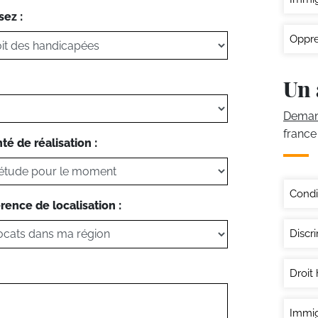
sez :
Oppre
Un 
Demand
france
té de réalisation :
Condi
rence de localisation :
Discri
Droit
Immig