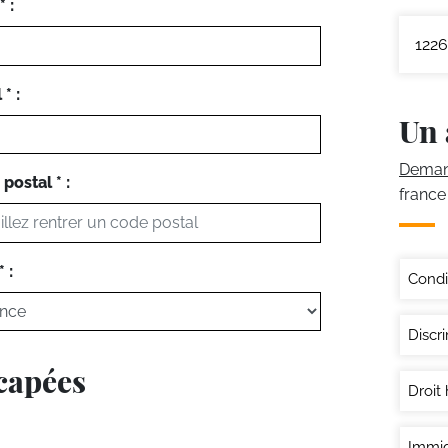
 :
1226
* :
Un 
Demand
postal * :
france
 :
Condi
Discri
icapées
Droit
Immig