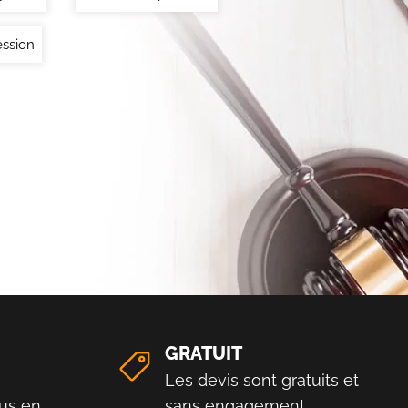
ssion
GRATUIT
Les devis sont gratuits et
us en
sans engagement