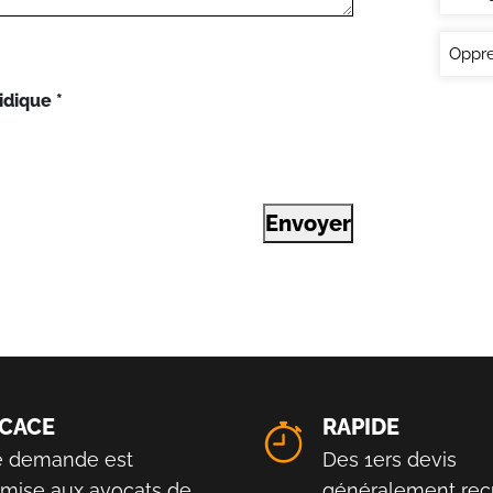
Oppre
idique
*
Envoyer
ICACE
RAPIDE
e demande est
Des 1ers devis
smise aux avocats de
généralement reç