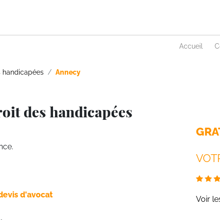
Accueil
C
s handicapées
Annecy
roit des handicapées
GRA
nce.
VOTR
devis d'avocat
Voir l