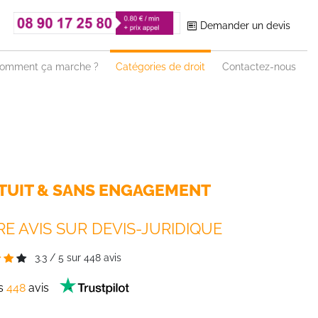
Demander un devis
omment ça marche ?
Catégories de droit
Contactez-nous
TUIT & SANS ENGAGEMENT
E AVIS SUR DEVIS-JURIDIQUE
3.3
/
5
sur
448
avis
es
448
avis