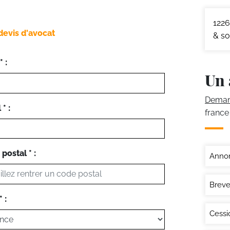
1226
devis d'avocat
& so
 :
Un 
Demand
* :
france
postal * :
Annon
Breve
 :
Cessi