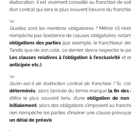
élaboration, il est vivement conseillé au franchisé de soll
d’un contrat qui sera le plus souvent l’œuvre du franchis
\n
Quelles sont les mentions obligatoires ?
Même s’il n’ex
n’empêche pas l’existence de clauses obligatoires not
obligations des parties
(par exemple, le franchiseur devr
Tandis que de son coté, ce dernier devra respecter le p
Les clauses relatives à l’obligation à l’exclusivité
et e
anticipée etc.)
\n
Qu’en est-il de l’extinction contrat de franchise ?
Si, co
déterminés
, alors l’arrivée du terme marque
la fin des
d’être le plus souvent tenu d’une
obligation de non
initialement
, alors des obligations s’imposent au franch
rien n’empêche les parties d’insérer une clause prévoya
un délai de préavis