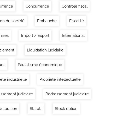
urrence
Concurrence
Contrôle fiscal
ion de société
Embauche
Fiscalité
hises
Import / Export
International
ciement
Liquidation judiciaire
ues
Parasitisme économique
été industrielle
Propriété intellectuelle
ssement judiciaire
Redressement judiciaire
ucturation
Statuts
Stock option