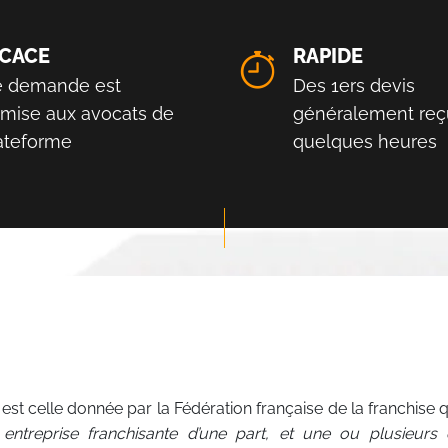
ICACE
RAPIDE
e demande est
Des 1ers devis
smise aux avocats de
généralement reç
lateforme
quelques heures
est celle donnée par la Fédération française de la franchise qu
reprise franchisante d’une part, et une ou plusieurs e