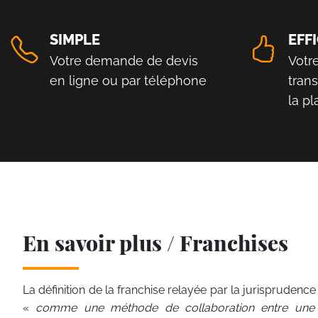
SIMPLE
EFF
Votre demande de devis
Votr
en ligne ou par téléphone
tran
la p
En savoir plus / Franchises
La définition de la franchise relayée par la jurisprudence 
«
comme une méthode de collaboration entre une ent