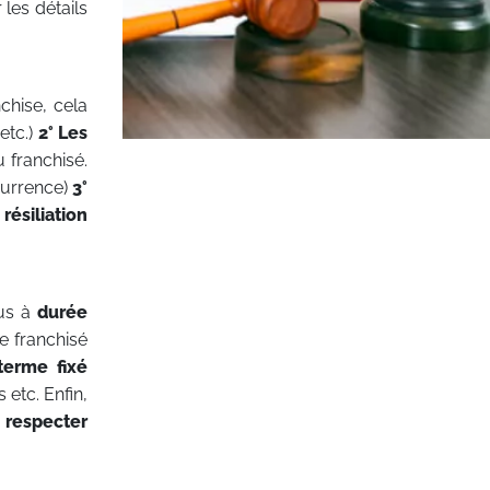
 les détails
chise, cela
etc.)
2° Les
u franchisé.
currence)
3°
 résiliation
lus à
durée
e franchisé
terme fixé
etc. Enfin,
e respecter