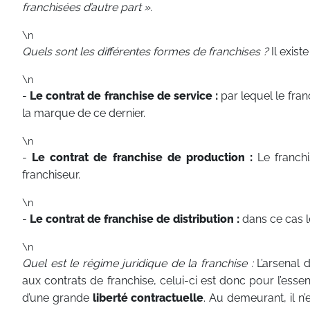
franchisées d’autre part ».
\n
Quels sont les différentes formes de franchises ?
Il exist
\n
-
Le contrat de franchise de service :
par lequel le fran
la marque de ce dernier.
\n
-
Le contrat de franchise de production :
Le franchi
franchiseur.
\n
-
Le contrat de franchise de distribution :
dans ce cas l
\n
Quel est le régime juridique de la franchise :
L’arsenal 
aux contrats de franchise, celui-ci est donc pour l’esse
d’une grande
liberté contractuelle
. Au demeurant, il n