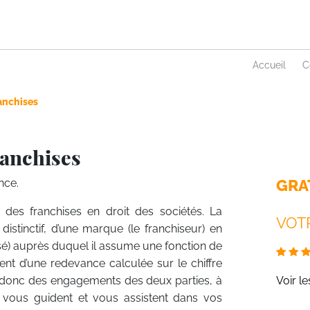
Accueil
C
anchises
ranchises
GRA
nce.
des franchises en droit des sociétés. La
VOTR
 distinctif, d’une marque (le franchiseur) en
é) auprès duquel il assume une fonction de
nt d’une redevance calculée sur le chiffre
te donc des engagements des deux parties, à
Voir l
s, vous guident et vous assistent dans vos