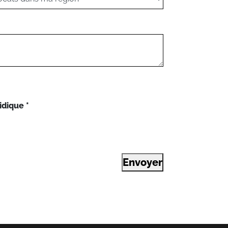
idique
*
Envoyer