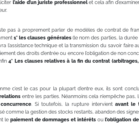
iciter
l’aide d’un juriste professionnel
et cela afin d’examiner
eur.
iste pas à proprement parler de modèles de contrat de fran
amment
1° les clauses générales
(le nom des parties, la durée 
a l’assistance technique et la transmission du savoir faire a
aiement des droits d’entrée ou encore l’obligation de non con
nfin
4° Les clauses relatives à la fin du contrat (arbitrages,
mme c’est le cas pour la plupart d’entre eux, ils sont conc
 relations
entre les parties. Néanmoins cela n’empêche pas, l
 concurrence
. Si toutefois, la rupture intervient
avant le 
isé comme la gestion des stocks restants, abandon des signes 
nt le
paiement de dommages et intérêts
ou
l’obligation d