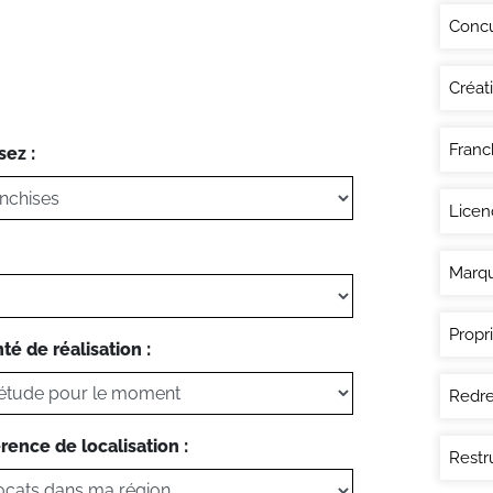
Conc
Créat
Franc
sez :
Licen
Marq
Propri
té de réalisation :
Redre
rence de localisation :
Restr