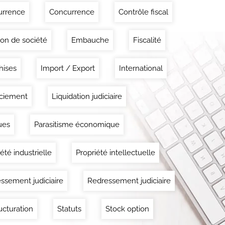
urrence
Concurrence
Contrôle fiscal
ion de société
Embauche
Fiscalité
hises
Import / Export
International
ciement
Liquidation judiciaire
ues
Parasitisme économique
été industrielle
Propriété intellectuelle
ssement judiciaire
Redressement judiciaire
ucturation
Statuts
Stock option