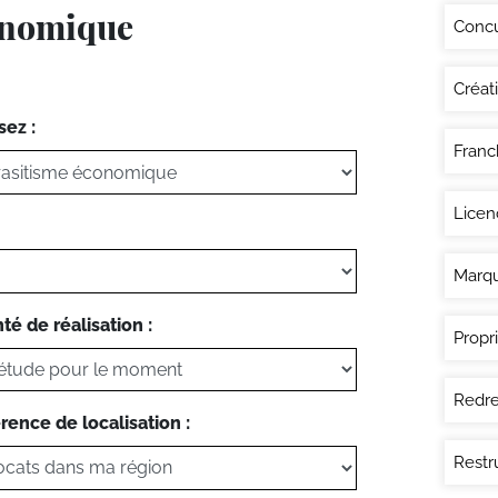
conomique
Conc
Créat
sez :
Franc
Licen
Marq
té de réalisation :
Propri
Redre
rence de localisation :
Restr