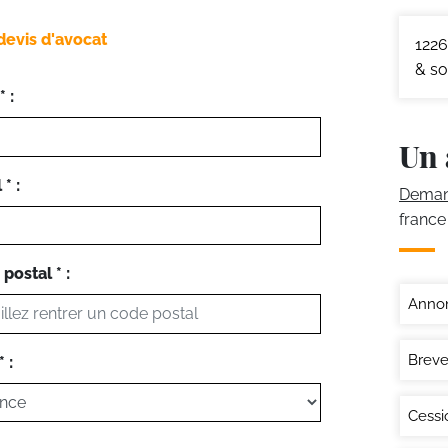
devis d'avocat
1226
& so
 :
Un 
* :
Demand
france
postal * :
Annon
Breve
 :
Cessi