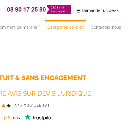
Demander un devis
omment ça marche ?
Catégories de droit
Contactez-nous
TUIT & SANS ENGAGEMENT
E AVIS SUR DEVIS-JURIDIQUE
3.3
/
5
sur
448
avis
es
448
avis