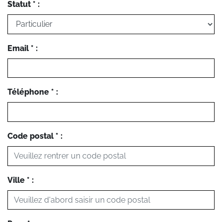
Statut * :
Email * :
Téléphone * :
Code postal * :
Ville * :