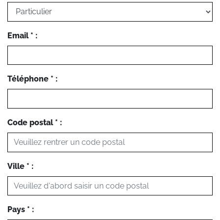
Email * :
Téléphone * :
Code postal * :
Ville * :
Pays * :