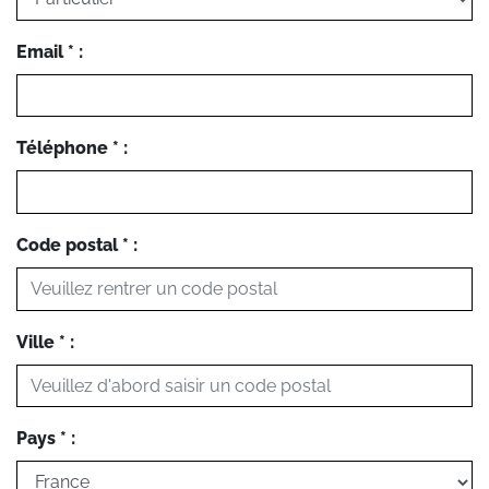
Email * :
Téléphone * :
Code postal * :
Ville * :
Pays * :