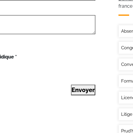
france
Abse
Congé
idique
*
Conve
Forma
Envoyer
Lice
Litige
Prud