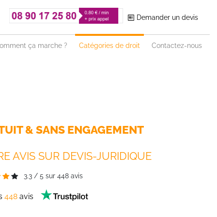
Demander un devis
omment ça marche ?
Catégories de droit
Contactez-nous
TUIT & SANS ENGAGEMENT
E AVIS SUR DEVIS-JURIDIQUE
3.3
/
5
sur
448
avis
es
448
avis