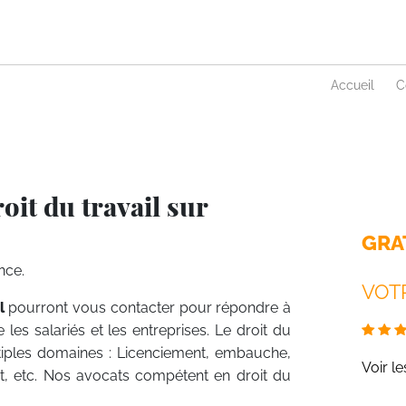
Accueil
C
it du travail sur
GRA
nce.
VOTR
l
pourront vous contacter pour répondre à
e les salariés et les entreprises. Le droit du
ultiples domaines : Licenciement, embauche,
Voir l
, etc. Nos avocats compétent en droit du