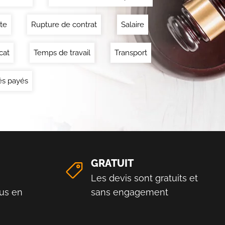
ite
Rupture de contrat
Salaire
cat
Temps de travail
Transport
s payés
GRATUIT
Les devis sont gratuits et
us en
sans engagement