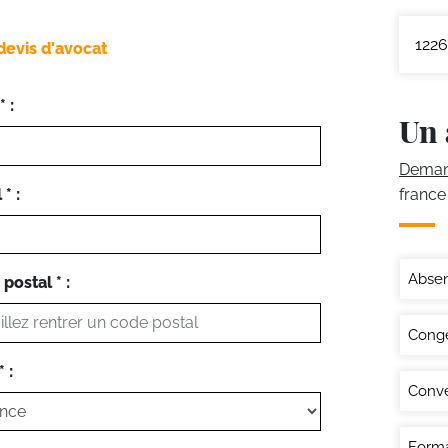
1226
devis d'avocat
 :
Un 
Demand
* :
france
Abse
postal * :
Congé
 :
Conve
Forma