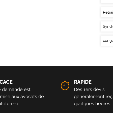
Retra
Syndi
congé
ICACE
RAPIDE
e demande est
Des 1ers devis
smise aux avocats de
généralement reç
lateforme
quelques heures