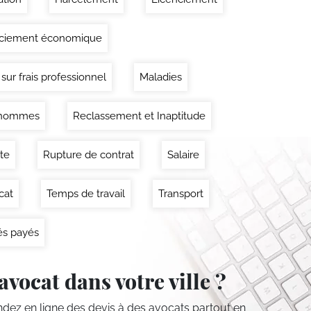
nciement économique
 sur frais professionnel
Maladies
'hommes
Reclassement et Inaptitude
ite
Rupture de contrat
Salaire
cat
Temps de travail
Transport
s payés
avocat dans votre ville ?
ez en ligne des devis
à des avocats partout en