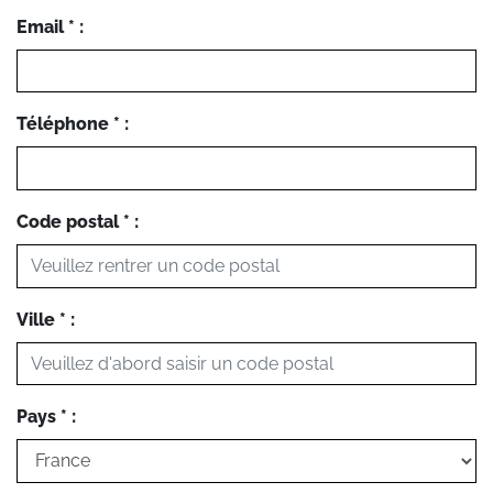
Email * :
Téléphone * :
Code postal * :
Ville * :
Pays * :