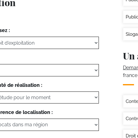
tion
Publi
sez :
Sloga
Un 
Demand
france
té de réalisation :
Conte
rence de localisation :
Contr
Droit