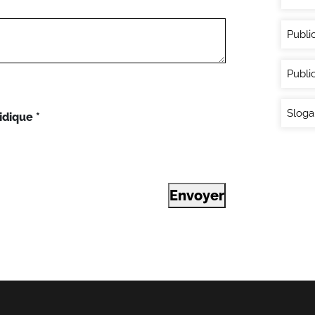
Publi
Publi
Sloga
idique
*
Envoyer