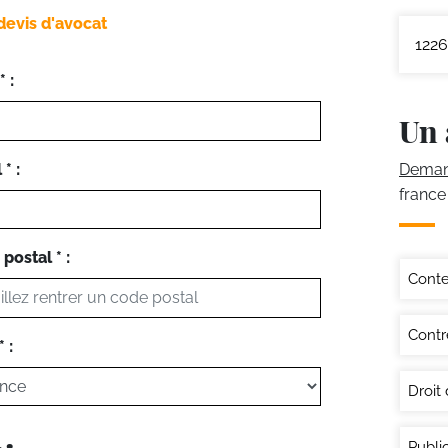
devis d'avocat
1226
 :
Un 
* :
Demand
france
postal * :
Conte
Contr
 :
Droit
Publi