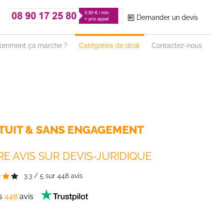
Demander un devis
omment ça marche ?
Catégories de droit
Contactez-nous
TUIT & SANS ENGAGEMENT
E AVIS SUR DEVIS-JURIDIQUE
3.3
/
5
sur
448
avis
es
448
avis