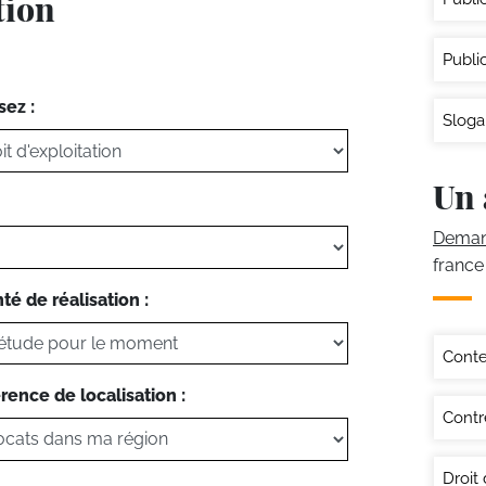
tion
Publi
sez :
Sloga
Un 
Demand
france
té de réalisation :
Conte
rence de localisation :
Contr
Droit