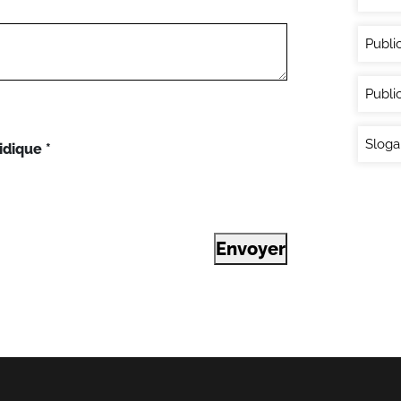
Publi
Publi
Sloga
idique
*
Envoyer