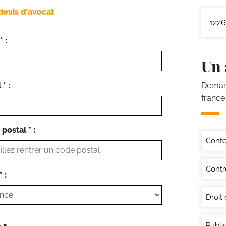
devis d'avocat
1226
 :
Un 
* :
Demand
france
postal * :
Conte
Contr
 :
Droit
Publi