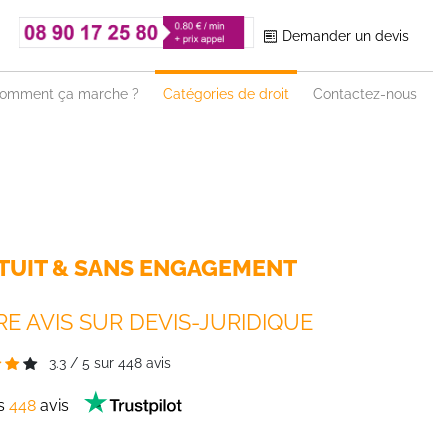
Demander un devis
omment ça marche ?
Catégories de droit
Contactez-nous
TUIT & SANS ENGAGEMENT
E AVIS SUR DEVIS-JURIDIQUE
3.3
/
5
sur
448
avis
es
448
avis