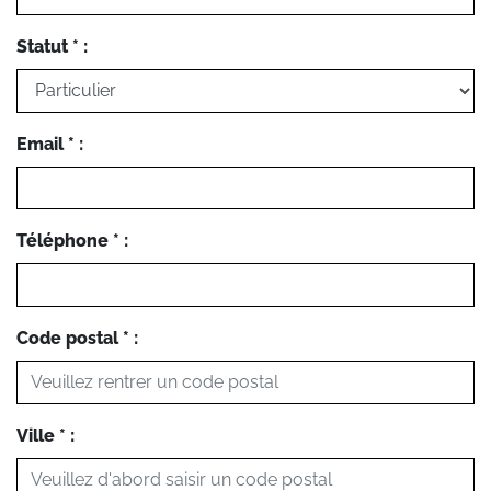
Statut * :
Email * :
Téléphone * :
Code postal * :
Ville * :