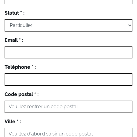
Statut * :
Email * :
Téléphone * :
Code postal * :
Ville * :