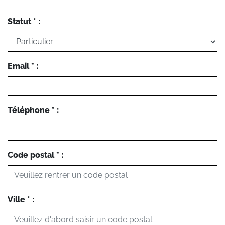
Statut * :
Email * :
Téléphone * :
Code postal * :
Ville * :