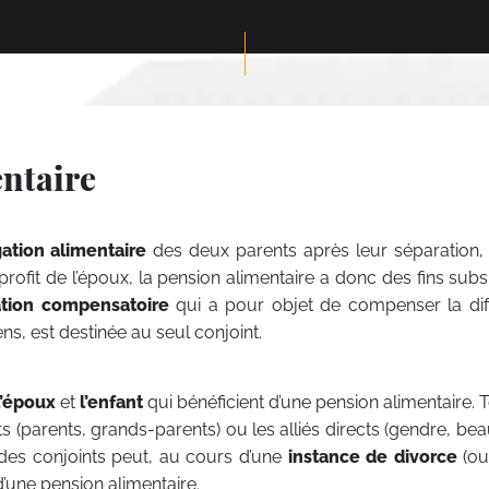
entaire
gation alimentaire
des deux parents après leur séparation,
rofit de l’époux, la pension alimentaire a donc des fins subs
ation compensatoire
qui a pour objet de compenser la dif
ens, est destinée au seul conjoint.
l’époux
et
l’enfant
qui bénéficient d’une pension alimentaire. T
ts (parents, grands-parents) ou les alliés directs (gendre, be
n des conjoints peut, au cours d’une
instance de divorce
(ou
’une pension alimentaire.