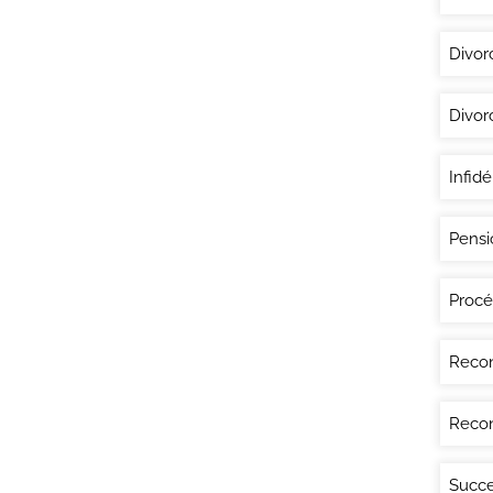
Divor
Divor
Infidé
Pensi
Procé
Recon
Recon
Succe