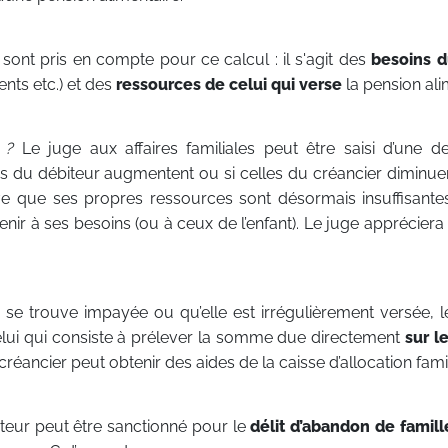
ont pris en compte pour ce calcul : il s'agit des
besoins d
ents etc.) et des
ressources de celui qui verse
la pension ali
 ?
Le juge aux affaires familiales peut être saisi d’une 
s du débiteur augmentent ou si celles du créancier diminuen
e que ses propres ressources sont désormais insuffisante
ir à ses besoins (ou à ceux de l’enfant). Le juge appréciera l
n se trouve impayée ou qu’elle est irrégulièrement versée, l
ui qui consiste à prélever la somme due directement
sur le
 créancier peut obtenir des aides de la caisse d’allocation famil
biteur peut être sanctionné pour le
délit d’abandon de famill