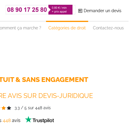
Demander un devis
omment ça marche ?
Catégories de droit
Contactez-nous
TUIT & SANS ENGAGEMENT
E AVIS SUR DEVIS-JURIDIQUE
3.3
/
5
sur
448
avis
es
448
avis