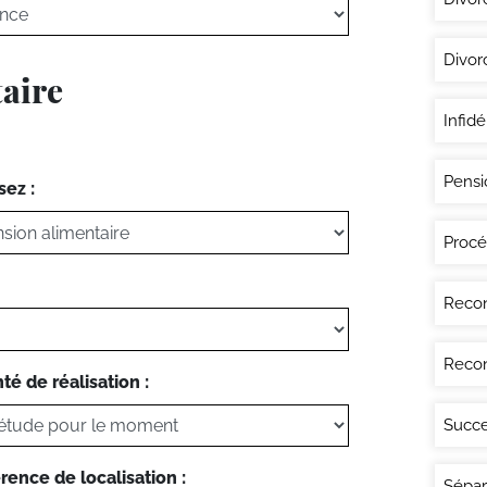
Divor
taire
Infidé
Pensi
sez :
Procé
Recon
Recon
té de réalisation :
Succe
rence de localisation :
Sépar