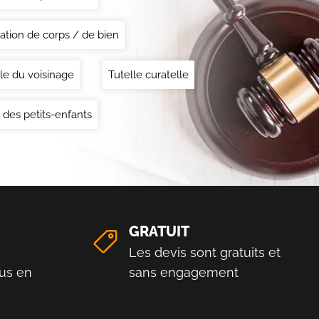
ation de corps / de bien
le du voisinage
Tutelle curatelle
 des petits-enfants
GRATUIT
Les devis sont gratuits et
us en
sans engagement