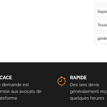
Sépar
Troub
garde
ICACE
RAPIDE
e demande est
Des 1ers devis
smise aux avocats de
généralement reç
lateforme
quelques heures