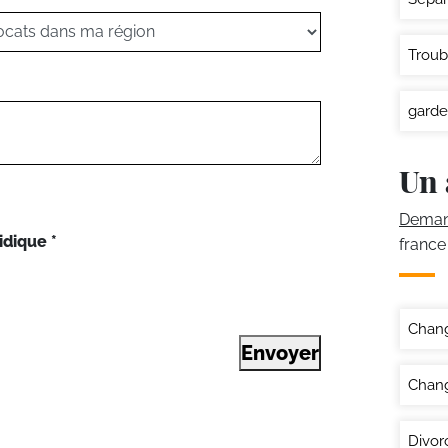
Troub
garde
Un 
Demand
idique
*
france
Chan
Envoyer
Chang
Divor