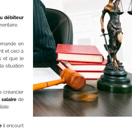
u débiteur
mentaire.
demande en
t et ceci à
s et que le
a situation
e créancier
 salaire
de
iale.
e
il encourt