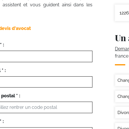
 assistent et vous guident ainsi dans les
1226
devis d'avocat
Un 
 :
Demand
france
* :
Chan
postal * :
Chang
Divor
 :
Divor