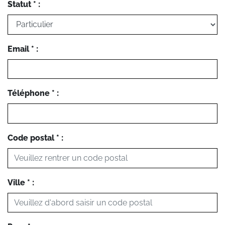
Statut * :
Email * :
Téléphone * :
Code postal * :
Ville * :