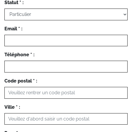
Statut * :
Email * :
Téléphone * :
Code postal * :
Ville * :