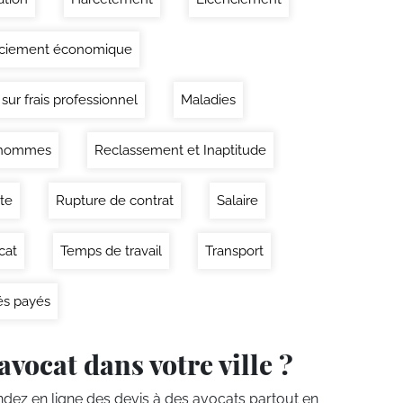
nciement économique
 sur frais professionnel
Maladies
'hommes
Reclassement et Inaptitude
ite
Rupture de contrat
Salaire
cat
Temps de travail
Transport
s payés
avocat dans votre ville ?
ez en ligne des devis
à des avocats partout en