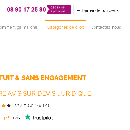
Demander un devis
omment ça marche ?
Catégories de droit
Contactez-nous
TUIT & SANS ENGAGEMENT
E AVIS SUR DEVIS-JURIDIQUE
3.3
/
5
sur
448
avis
es
448
avis