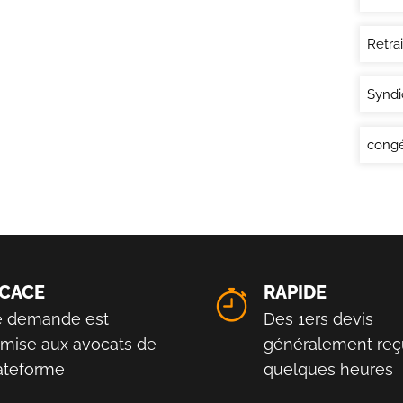
Retra
Syndi
congé
ICACE
RAPIDE
e demande est
Des 1ers devis
smise aux avocats de
généralement reç
lateforme
quelques heures