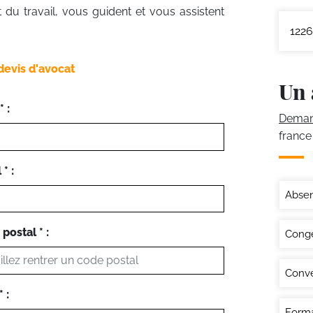
t du travail, vous guident et vous assistent
1226
devis d'avocat
Un 
 :
Demand
france
* :
Abse
postal * :
Congé
Conve
 :
Forma