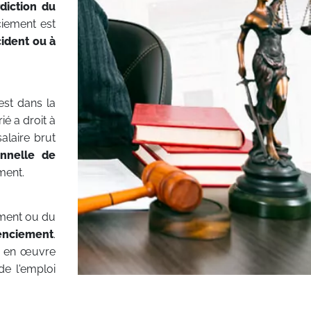
rdiction du
ciement est
cident ou à
est dans la
rié a droit à
alaire brut
onnelle de
ment.
sement ou du
cenciement
.
ut en œuvre
de l'emploi