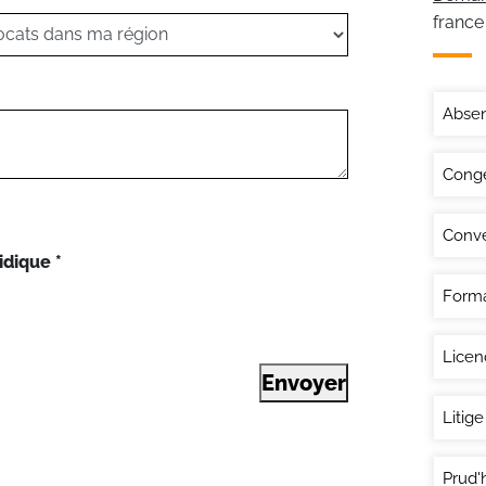
france
Abse
Congé
Conve
idique
*
Forma
Lice
Envoyer
Litige
Prud