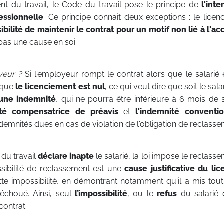
nt du travail, le Code du travail pose le principe de
l'inte
essionnelle
. Ce principe connait deux exceptions : le licen
ibilité de maintenir le contrat pour un motif non lié à l'ac
pas une cause en soi.
oyeur ?
Si l'employeur rompt le contrat alors que le salarié 
u que
le licenciement est nul
, ce qui veut dire que soit le sala
une indemnité
, qui ne pourra être inférieure à 6 mois de s
ité compensatrice de préavis
et
l'indemnité conventi
ndemnités dues en cas de violation de l'obligation de reclasse
 du travail
déclare inapte
le salarié, la loi impose le reclas
sibilité de reclassement est une
cause justificative du li
tte impossibilité, en démontrant notamment qu'il a mis to
 échoué. Ainsi, seul
l’impossibilité
, ou le
refus
du salarié 
contrat.