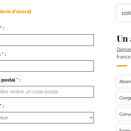
devis d'avocat
1226
 :
Un 
Demand
* :
france
postal * :
Abse
Congé
 :
Conve
Forma