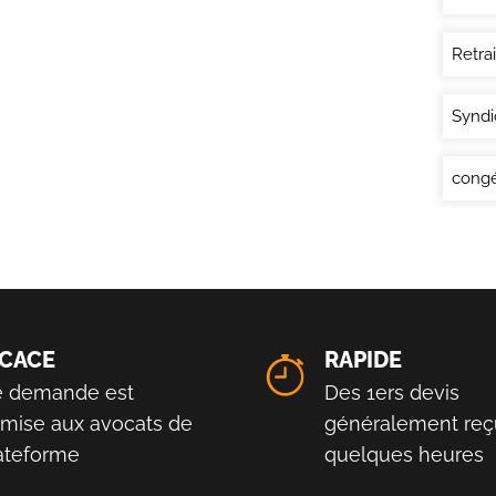
Retra
Syndi
congé
ICACE
RAPIDE
e demande est
Des 1ers devis
smise aux avocats de
généralement reç
lateforme
quelques heures