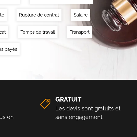
ite
Rupture de contrat
Salaire
cat
Temps de travail
Transport
s payés
GRATUIT
Les devis sont gratuits et
us en
sans engagement