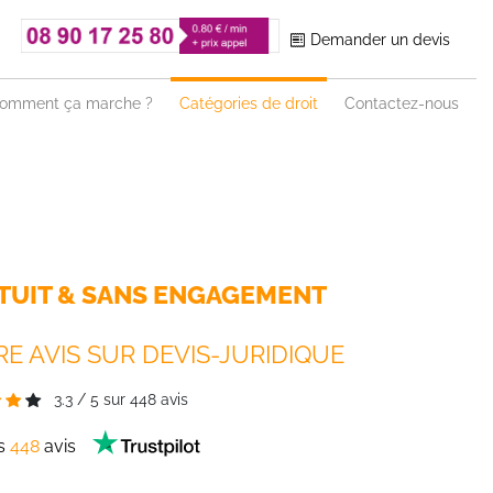
Demander un devis
omment ça marche ?
Catégories de droit
Contactez-nous
TUIT & SANS ENGAGEMENT
E AVIS SUR DEVIS-JURIDIQUE
3.3
/
5
sur
448
avis
es
448
avis