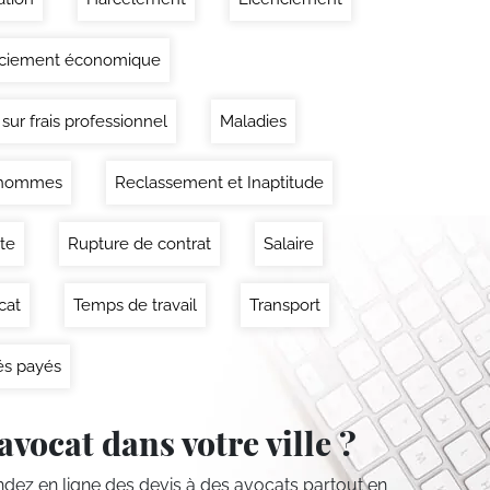
nciement économique
 sur frais professionnel
Maladies
'hommes
Reclassement et Inaptitude
ite
Rupture de contrat
Salaire
cat
Temps de travail
Transport
s payés
avocat dans votre ville ?
ez en ligne des devis
à des avocats partout en