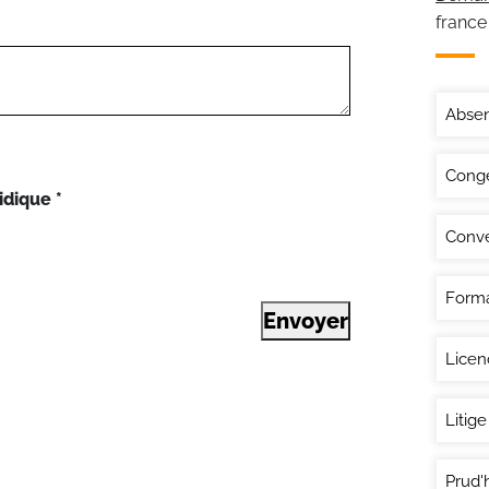
france
Abse
Congé
idique
*
Conve
Forma
Envoyer
Lice
Litige
Prud