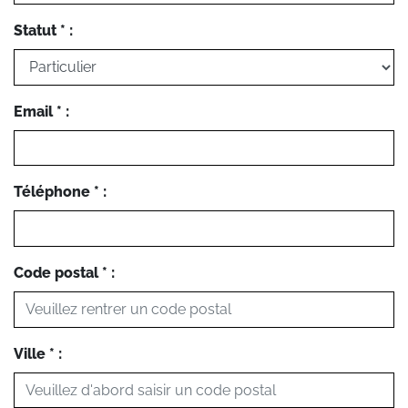
Statut * :
Email * :
Téléphone * :
Code postal * :
Ville * :