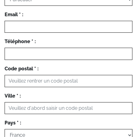
Email * :
Téléphone * :
Code postal * :
Ville * :
Pays * :