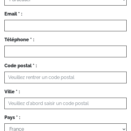
Email * :
Téléphone * :
Code postal * :
Ville * :
Pays * :