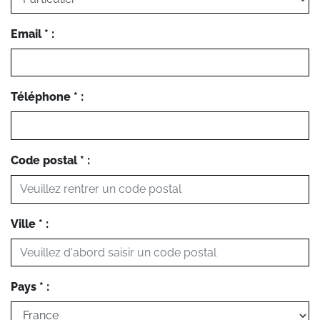
Email * :
Téléphone * :
Code postal * :
Ville * :
Pays * :