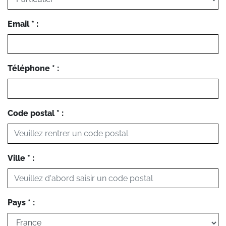
Email * :
Téléphone * :
Code postal * :
Ville * :
Pays * :